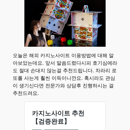
오늘은 해외 카지노사이트 이용방법에 대해 알
아보았는데요. 앞서 말씀드렸다시피 호기심에라
도 절대 손대지 않는걸 추천드립니다. 차라리 로
또를 사는게 훨씬 이득이니깐요. 혹시라도 관심
이 생기신다면 전문가와 상담후 진행하시는 걸
추천드려요.