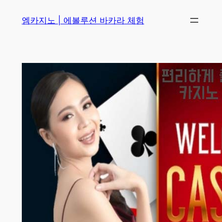
콘
엠카지노 | 에볼루션 바카라 체험
텐
츠
로
바
로
가
기