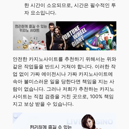
한 시간이 소요되므로, 시간은 필수적인 투
자 요소입니다.
안전한 카지노사이트를 추천하기 위해서는 위와
같은 작업들을 반드시 거쳐야 합니다. 이러한 작
업 없이 가짜 에이전시나 가짜 카지노사이트에
속아 불미스러운 일을 당한다면 책임을 지는 사
람이 없습니다. 그러나 저희가 추천하는 카지노
사이트는 직접 검증을 거친 곳으로, 100% 책임
지고 보상 받을 수 있습니다.