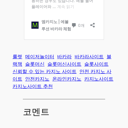
룰렛
메이저놀이터
바카라
바카라사이트
블
랙잭
슬롯머신
슬롯머신사이트
슬롯사이트
신뢰할 수 있는 카지노 사이트
안전 카지노 사
이트
안전카지노
온라인카지노
카지노사이트
카지노사이트 추천
코멘트