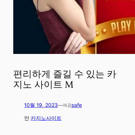
편리하게 즐길 수 있는 카
지노 사이트 M
10월 19, 2023
—
safe
제공
안
카지노사이트