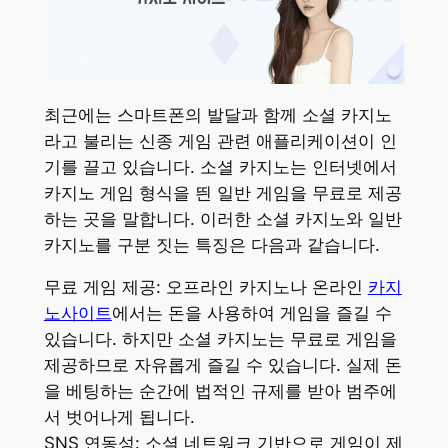
최근에는 스마트폰의 발달과 함께 소셜 카지노
라고 불리는 신종 게임 관련 애플리케이션이 인
기를 끌고 있습니다. 소셜 카지노는 인터넷에서
카지노 게임 형식을 띈 일반 게임을 무료로 제공
하는 곳을 말합니다. 이러한 소셜 카지노와 일반
카지노를 구분 짓는 특징은 다음과 같습니다.
무료 게임 제공: 오프라인 카지노나 온라인
카지
노사이트
에서는 돈을 사용하여 게임을 즐길 수
있습니다. 하지만 소셜 카지노는 무료로 게임을
제공하므로 자유롭게 즐길 수 있습니다. 실제 돈
을 베팅하는 순간에 법적인 규제를 받아 범주에
서 벗어나게 됩니다.
SNS 연동성: 소셜 네트워크 기반으로 게임이 제