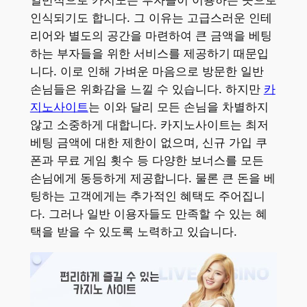
일반적으로 카지노는 부자들이 이용하는 곳으로
인식되기도 합니다. 그 이유는 고급스러운 인테
리어와 별도의 공간을 마련하여 큰 금액을 베팅
하는 부자들을 위한 서비스를 제공하기 때문입
니다. 이로 인해 가벼운 마음으로 방문한 일반
손님들은 위화감을 느낄 수 있습니다. 하지만
카
지노사이트
는 이와 달리 모든 손님을 차별하지
않고 소중하게 대합니다. 카지노사이트는 최저
베팅 금액에 대한 제한이 없으며, 신규 가입 쿠
폰과 무료 게임 횟수 등 다양한 보너스를 모든
손님에게 동등하게 제공합니다. 물론 큰 돈을 베
팅하는 고객에게는 추가적인 혜택도 주어집니
다. 그러나 일반 이용자들도 만족할 수 있는 혜
택을 받을 수 있도록 노력하고 있습니다.