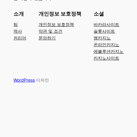
소개
개인정보 보호정책
소셜
팀
개인정보 보호정책
바카라사이트
역사
약관 및 조건
슬롯사이트
커리어
문의하기
엠카지노
온라인카지노
에볼루션카지노
카지노사이트
WordPress
디자인