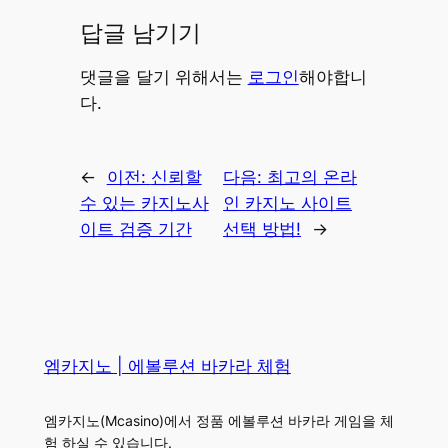
답글 남기기
댓글을 달기 위해서는
로그인
해야합니
다.
←
이전:
신뢰할
다음:
최고의 온라
수 있는 카지노사
인 카지노 사이트
이트 검증 기간
선택 방법!
→
엠카지노 | 에볼루션 바카라 체험
엠카지노(Mcasino)에서 정품 에볼루션 바카라 게임을 체
험 하실 수 있습니다.