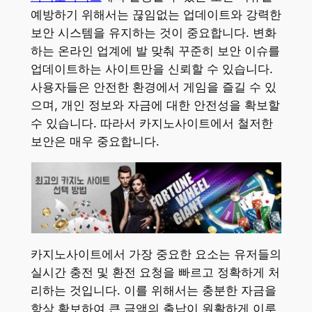
예방하기 위해서는 끊임없는 업데이트와 강력한
보안 시스템을 유지하는 것이 중요합니다. 변화
하는 온라인 업계에 발 맞춰 꾸준히 보안 이슈를
업데이트하는 사이트만을 신뢰할 수 있습니다.
사용자들은 안전한 환경에서 게임을 즐길 수 있
으며, 개인 정보와 자금에 대한 안전성을 확보할
수 있습니다. 따라서 카지노사이트에서 철저한
보안은 매우 중요합니다.
카지노사이트에서 가장 중요한 요소는 유저들의
실시간 충전 및 환전 요청을 빠르고 정확하게 처
리하는 것입니다. 이를 위해서는 충분한 자금을
항상 확보하여 큰 금액의 출납이 원활하게 이루