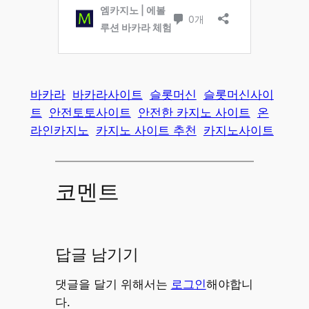
바카라
바카라사이트
슬롯머신
슬롯머신사이
트
안전토토사이트
안전한 카지노 사이트
온
라인카지노
카지노 사이트 추천
카지노사이트
코멘트
답글 남기기
댓글을 달기 위해서는
로그인
해야합니
다.