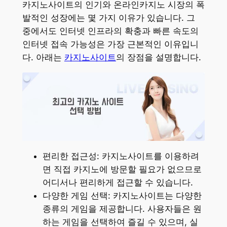
카지노사이트의 인기와 온라인카지노 시장의 폭
발적인 성장에는 몇 가지 이유가 있습니다. 그
중에서도 인터넷 인프라의 확충과 빠른 속도의
인터넷 접속 가능성은 가장 근본적인 이유입니
다. 아래는
카지노사이트
의 장점을 설명합니다.
편리한 접근성: 카지노사이트를 이용하려
면 직접 카지노에 방문할 필요가 없으므로
어디서나 편리하게 접근할 수 있습니다.
다양한 게임 선택: 카지노사이트는 다양한
종류의 게임을 제공합니다. 사용자들은 원
하는 게임을 선택하여 즐길 수 있으며, 실