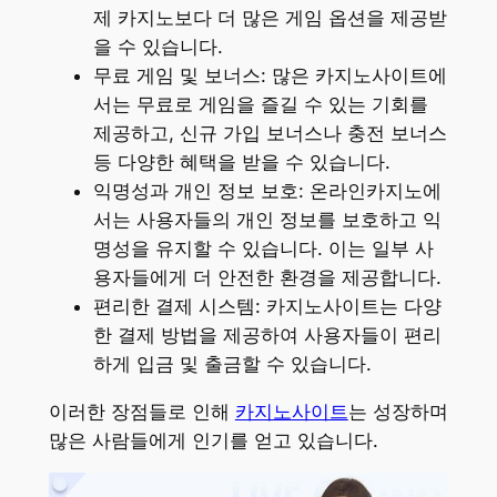
제 카지노보다 더 많은 게임 옵션을 제공받
을 수 있습니다.
무료 게임 및 보너스: 많은 카지노사이트에
서는 무료로 게임을 즐길 수 있는 기회를
제공하고, 신규 가입 보너스나 충전 보너스
등 다양한 혜택을 받을 수 있습니다.
익명성과 개인 정보 보호: 온라인카지노에
서는 사용자들의 개인 정보를 보호하고 익
명성을 유지할 수 있습니다. 이는 일부 사
용자들에게 더 안전한 환경을 제공합니다.
편리한 결제 시스템: 카지노사이트는 다양
한 결제 방법을 제공하여 사용자들이 편리
하게 입금 및 출금할 수 있습니다.
이러한 장점들로 인해
카지노사이트
는 성장하며
많은 사람들에게 인기를 얻고 있습니다.