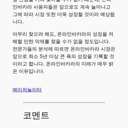
인바카라 사용자들은 앞으로도 계속 늘어나고
그에 따라 시장 또한 더욱 성장할 것이라 예상됩
니다.
아무리 찾으려 해도, 온라인바카라의 성장을 저
해할 만한 악재를 찾을 수가 없을 정도입니다.
전문가들의 분석에 따르면 온라인바카라 시장은
앞으로 최소 5년 이상 큰 폭의 성장을 기록할 것
이라고 합니다. 온라인바카라의 미래가 매우 밝
은 이유입니다.
메이저놀이터
코멘트