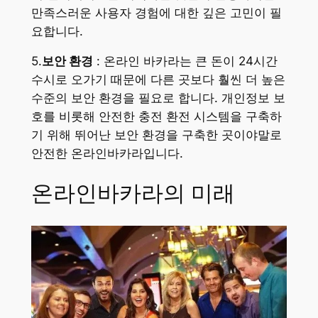
만족스러운 사용자 경험에 대한 깊은 고민이 필
요합니다.
5.
보안 환경
: 온라인 바카라는 큰 돈이 24시간
수시로 오가기 때문에 다른 곳보다 훨씬 더 높은
수준의 보안 환경을 필요로 합니다. 개인정보 보
호를 비롯해 안전한 충전 환전 시스템을 구축하
기 위해 뛰어난 보안 환경을 구축한 곳이야말로
안전한 온라인바카라입니다.
온라인바카라의 미래