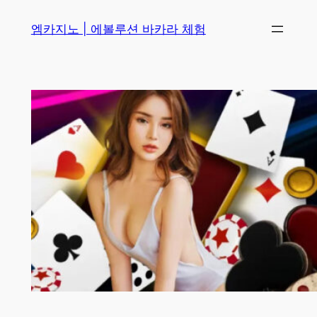
콘
엠카지노 | 에볼루션 바카라 체험
텐
츠
로
바
로
가
기