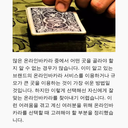
많은 온라인바카라 중에서 어떤 곳을 골라야 할
지 알 수 없는 경우가 많습니다. 이미 알고 있는
브랜드의 온라인바카라 서비스를 이용하거나 규
모가 큰 곳을 이용하는 것이 가장 쉬운 방법일
것입니다. 하지만 이렇게 선택해선 자신에게 잘
맞는 온라인바카라를 찾아내기 어렵습니다. 이
런 어려움을 겪고 계신 여러분을 위해 온라인바
카라를 선택할 때 고려해야 할 부분을 정리했습
니다.