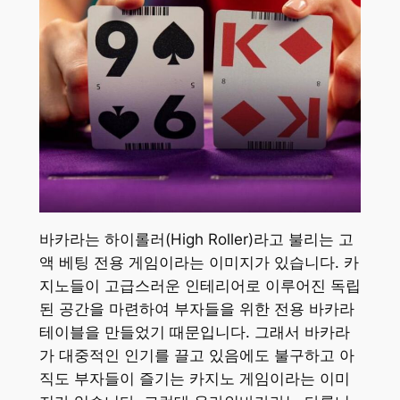
바카라는 하이롤러(High Roller)라고 불리는 고
액 베팅 전용 게임이라는 이미지가 있습니다. 카
지노들이 고급스러운 인테리어로 이루어진 독립
된 공간을 마련하여 부자들을 위한 전용 바카라
테이블을 만들었기 때문입니다. 그래서 바카라
가 대중적인 인기를 끌고 있음에도 불구하고 아
직도 부자들이 즐기는 카지노 게임이라는 이미