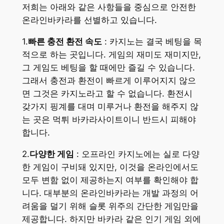
저희는 아래와 같은 사항들을 중심으로 안전한
온라인바카라를 선별하고 있습니다.
1.
빠른 충전 환전 속도
: 카지노는 결국 베팅을 목
적으로 하는 곳입니다. 게임의 재미도 재미지만,
그 게임도 베팅을 할 때에만 즐길 수 있습니다.
그래서 충전과 환전이 빠르게 이루어지지 않으
면 그것은 카지노라고 할 수 없습니다. 환전시
갖가지 핑계를 대며 미루거나 환전을 해주지 않
는 곳은 먹튀 바카라사이트이니 반드시 피해야
합니다.
2.
다양한 게임
: 오프라인 카지노에는 실로 다양
한 게임이 구비돼 있지만, 이것을 온라인에서도
모두 변함 없이 제공하는지 여부를 확인해야 합
니다. 대부분의 온라인바카라는 개발 과정의 어
려움을 덜기 위해 슬롯 위주의 간단한 게임만을
제공합니다. 하지만 바카라 같은 인기 게임 외에