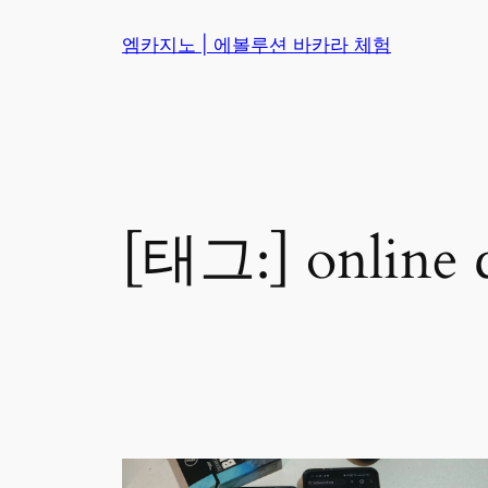
콘
엠카지노 | 에볼루션 바카라 체험
텐
츠
로
바
로
가
기
[태그:]
online 