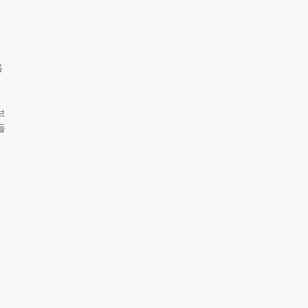
옵
브
들