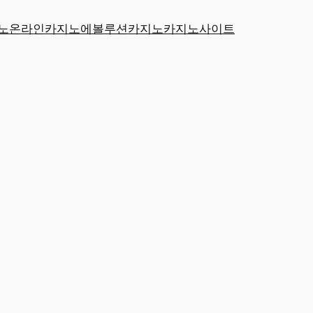
노
온라인카지노
에볼루션카지노
카지노사이트