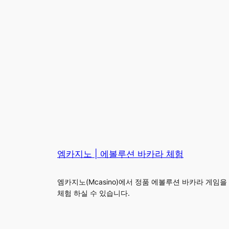
엠카지노 | 에볼루션 바카라 체험
엠카지노(Mcasino)에서 정품 에볼루션 바카라 게임을
체험 하실 수 있습니다.