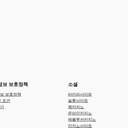
정보 보호정책
소셜
보 보호정책
바카라사이트
및 조건
슬롯사이트
기
엠카지노
온라인카지노
에볼루션카지노
카지노사이트