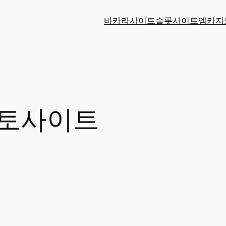
바카라사이트
슬롯사이트
엠카지
토사이트