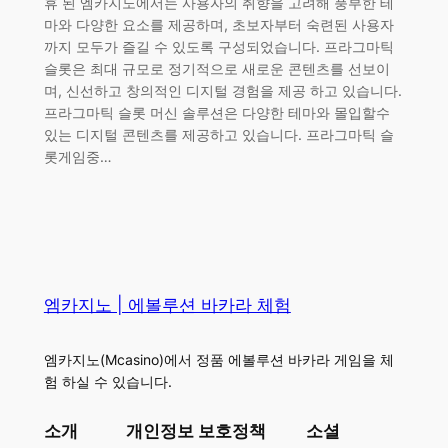
휴 된 엠카지노에서는 사용자의 취향을 고려해 풍부한 테
마와 다양한 요소를 제공하며, 초보자부터 숙련된 사용자
까지 모두가 즐길 수 있도록 구성되었습니다. 프라그마틱
슬롯은 최대 규모로 정기적으로 새로운 콘텐츠를 선보이
며, 신선하고 창의적인 디지털 경험을 제공 하고 있습니다.
프라그마틱 슬롯 머신 솔루션은 다양한 테마와 몰입할수
있는 디지털 콘텐츠를 제공하고 있습니다. 프라그마틱 슬
롯게임중…
엠카지노 | 에볼루션 바카라 체험
엠카지노(Mcasino)에서 정품 에볼루션 바카라 게임을 체
험 하실 수 있습니다.
소개
개인정보 보호정책
소셜