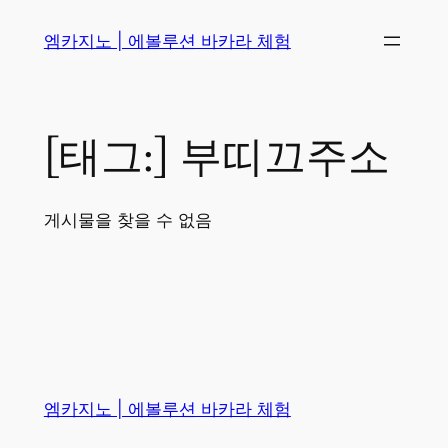
콘
엠카지노 | 에볼루션 바카라 체험
텐
츠
로
바
[태그:]
부띠끄주소
로
가
기
게시물을 찾을 수 없음
엠카지노 | 에볼루션 바카라 체험